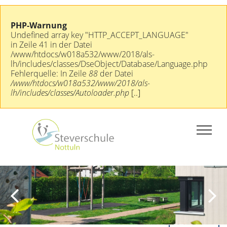
PHP-Warnung
Undefined array key "HTTP_ACCEPT_LANGUAGE"
in Zeile 41 in der Datei
/www/htdocs/w018a532/www/2018/als-
lh/includes/classes/DseObject/Database/Language.php
Fehlerquelle: In Zeile
88
der Datei
/www/htdocs/w018a532/www/2018/als-
lh/includes/classes/Autoloader.php
[..]