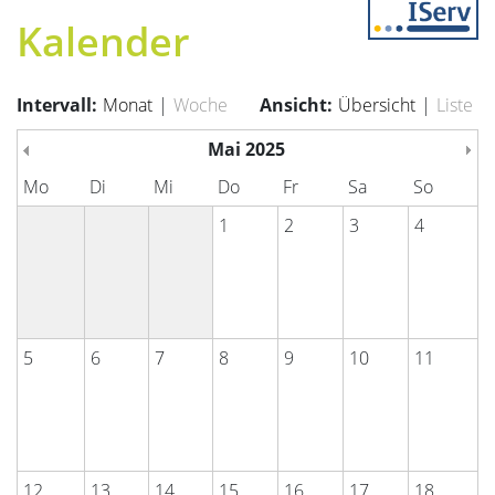
Previous
Next
Kalender
Intervall:
Monat
|
Woche
Ansicht:
Übersicht
|
Liste
Mai 2025
Mo
Di
Mi
Do
Fr
Sa
So
1
2
3
4
5
6
7
8
9
10
11
12
13
14
15
16
17
18