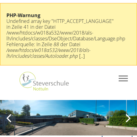
PHP-Warnung
Undefined array key "HTTP_ACCEPT_LANGUAGE"
in Zeile 41 in der Datei
/www/htdocs/w018a532/www/2018/als-
lh/includes/classes/DseObject/Database/Language.php
Fehlerquelle: In Zeile
88
der Datei
/www/htdocs/w018a532/www/2018/als-
lh/includes/classes/Autoloader.php
[..]