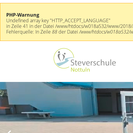
PHP-Warnung
Undefined array key "HTTP_ACCEPT_LANGUAGE"
in Zeile 41 in der Datei /www/htdocs/w018a532/www/2018/a
Fehlerquelle: In Zeile
88
der Datei
/www/htdocs/w018a532/www