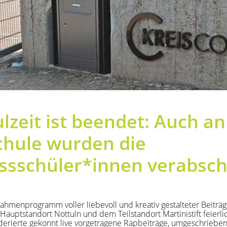
lzeit ist beendet: Auch an
chule wurden die
ssschüler*innen verabsch
ahmenprogramm voller liebevoll und kreativ gestalteter Beiträ
auptstandort Nottuln und dem Teilstandort Martinistift feierli
erierte gekonnt live vorgetragene Rapbeiträge, umgeschrieben