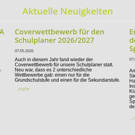
Aktuelle Neuigkeiten
sA
Coverwettbewerb für den
E
Schulplaner 2026/2027
d
S
07.05.2026
07.
Auch in diesem Jahr fand wieder der
Coverwettbewerb für unsere Schulplaner statt.
r
Neu war, dass es 2 unterschiedliche
Am
Wettbewerbe gab: einen nur für die
St
Grundschulstufe und einen für die Sekundarstufe.
Ha
In
...mehr
Kl
ge
Sp
de
..