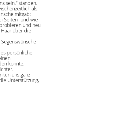
ns sein.“ standen.
ischenzeitlich als
ünsche mitgab:
ei Seiten“ und wie
zuprobieren und neu
 Haar über die
on Segenswünsche
 es persönliche
einen
den konnte.
ichter.
anken uns ganz
die Unterstützung,