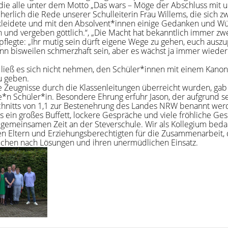
, die alle unter dem Motto „Das wars – Möge der Abschluss mit u
cherlich die Rede unserer Schulleiterin Frau Willems, die sich zw
rkleidete und mit den Absolvent*innen einige Gedanken und W
ch und vergeben göttlich.“, „Die Macht hat bekanntlich immer zw
flegte: „Ihr mutig sein dürft eigene Wege zu gehen, euch aus
nn bisweilen schmerzhaft sein, aber es wächst ja immer wieder
 ließ es sich nicht nehmen, den Schüler*innen mit einem Kan
u geben.
e Zeugnisse durch die Klassenleitungen überreicht wurden, gab
*n Schüler*in. Besondere Ehrung erfuhr Jason, der aufgrund s
nitts von 1,1 zur Bestenehrung des Landes NRW benannt wer
 ein großes Buffett, lockere Gespräche und viele fröhliche Ges
 gemeinsamen Zeit an der Steverschule. Wir als Kollegium bed
en Eltern und Erziehungsberechtigten für die Zusammenarbeit, 
hen nach Lösungen und ihren unermüdlichen Einsatz.