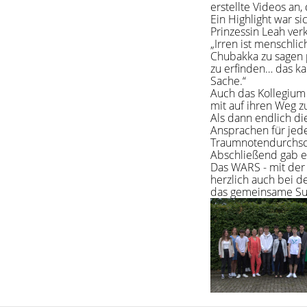
erstellte Videos an
Ein Highlight war si
Prinzessin Leah ve
„Irren ist menschli
Chubakka zu sagen p
zu erfinden… das ka
Sache.“
Auch das Kollegium
mit auf ihren Weg z
Als dann endlich di
Ansprachen für jede
Traumnotendurchsch
Abschließend gab es
Das WARS - mit der
herzlich auch bei d
das gemeinsame Suc