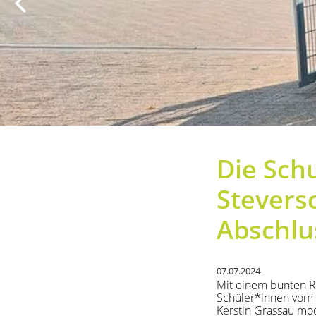
Previous
Next
Die Schu
Stevers
Abschlu
07.07.2024
Mit einem bunten R
Schüler*innen vom H
Kerstin Grassau mod