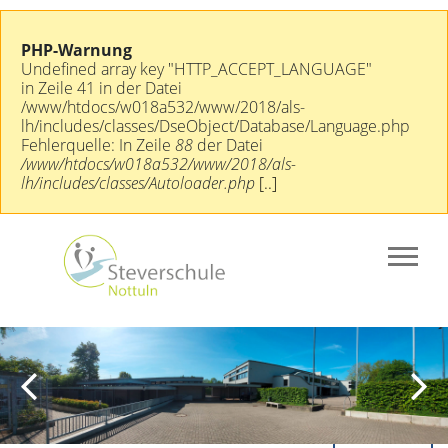
PHP-Warnung
Undefined array key "HTTP_ACCEPT_LANGUAGE"
in Zeile 41 in der Datei
/www/htdocs/w018a532/www/2018/als-
lh/includes/classes/DseObject/Database/Language.php
Fehlerquelle: In Zeile
88
der Datei
/www/htdocs/w018a532/www/2018/als-
lh/includes/classes/Autoloader.php
[..]