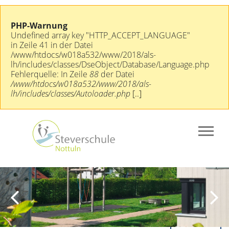
PHP-Warnung
Undefined array key "HTTP_ACCEPT_LANGUAGE"
in Zeile 41 in der Datei
/www/htdocs/w018a532/www/2018/als-
lh/includes/classes/DseObject/Database/Language.php
Fehlerquelle: In Zeile
88
der Datei
/www/htdocs/w018a532/www/2018/als-
lh/includes/classes/Autoloader.php
[..]