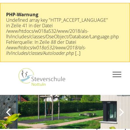
PHP-Warnung
Undefined array key "HTTP_ACCEPT_LANGUAGE"
in Zeile 41 in der Datei
/www/htdocs/w018a532/www/2018/als-
lh/includes/classes/DseObject/Database/Language.php
Fehlerquelle: In Zeile
88
der Datei
/www/htdocs/w018a532/www/2018/als-
lh/includes/classes/Autoloader.php
[..]