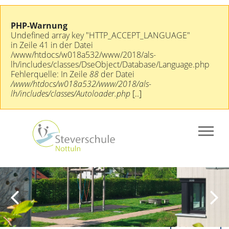
PHP-Warnung
Undefined array key "HTTP_ACCEPT_LANGUAGE"
in Zeile 41 in der Datei
/www/htdocs/w018a532/www/2018/als-
lh/includes/classes/DseObject/Database/Language.php
Fehlerquelle: In Zeile
88
der Datei
/www/htdocs/w018a532/www/2018/als-
lh/includes/classes/Autoloader.php
[..]