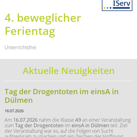
Previous
Next
4. beweglicher
Ferientag
Unterrichtsfrei
Aktuelle Neuigkeiten
Tag der Drogentoten im einsA in
Dülmen
16.07.2026
Am
16.07.2026
nahm die Klasse
A9
an einer Veranstaltung
zum
Tag der Drogentoten
im
einsA in Dülmen
teil. Ziel
der Veranstaltung war es, auf die Folgen von Sucht
aufmerksam zu machen und ein Zeichen der Hoffnung