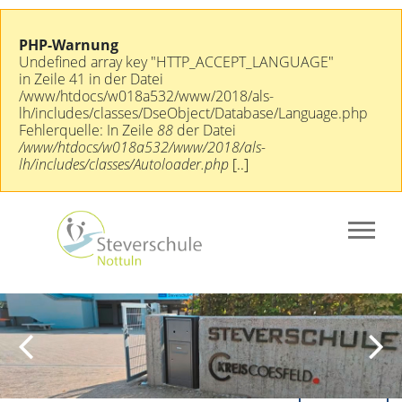
PHP-Warnung
Undefined array key "HTTP_ACCEPT_LANGUAGE"
in Zeile 41 in der Datei
/www/htdocs/w018a532/www/2018/als-
lh/includes/classes/DseObject/Database/Language.php
Fehlerquelle: In Zeile
88
der Datei
/www/htdocs/w018a532/www/2018/als-
lh/includes/classes/Autoloader.php
[..]