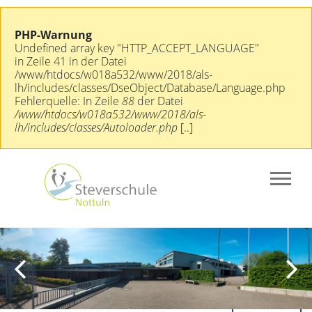
PHP-Warnung
Undefined array key "HTTP_ACCEPT_LANGUAGE"
in Zeile 41 in der Datei
/www/htdocs/w018a532/www/2018/als-
lh/includes/classes/DseObject/Database/Language.php
Fehlerquelle: In Zeile
88
der Datei
/www/htdocs/w018a532/www/2018/als-
lh/includes/classes/Autoloader.php
[..]