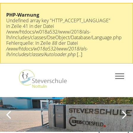
PHP-Warnung
Undefined array key "HTTP_ACCEPT_LANGUAGE"
in Zeile 41 in der Datei
/www/htdocs/w018a532/www/2018/als-
lh/includes/classes/DseObject/Database/Language.php
Fehlerquelle: In Zeile
88
der Datei
/www/htdocs/w018a532/www/2018/als-
lh/includes/classes/Autoloader.php
[..]