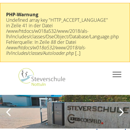
PHP-Warnung
Undefined array key "HTTP_ACCEPT_LANGUAGE"
in Zeile 41 in der Datei
/www/htdocs/w018a532/www/2018/als-
lh/includes/classes/DseObject/Database/Language.php
Fehlerquelle: In Zeile
88
der Datei
/www/htdocs/w018a532/www/2018/als-
lh/includes/classes/Autoloader.php
[..]