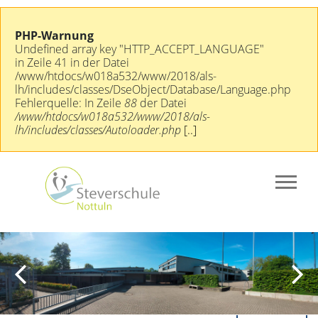
PHP-Warnung
Undefined array key "HTTP_ACCEPT_LANGUAGE"
in Zeile 41 in der Datei
/www/htdocs/w018a532/www/2018/als-
lh/includes/classes/DseObject/Database/Language.php
Fehlerquelle: In Zeile
88
der Datei
/www/htdocs/w018a532/www/2018/als-
lh/includes/classes/Autoloader.php
[..]