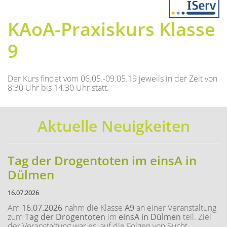
Previous
Next
KAoA-Praxiskurs Klasse
9
Der Kurs findet vom 06.05.-09.05.19 jeweils in der Zeit von
8:30 Uhr bis 14.30 Uhr statt.
Aktuelle Neuigkeiten
Tag der Drogentoten im einsA in
Dülmen
16.07.2026
Am
16.07.2026
nahm die Klasse
A9
an einer Veranstaltung
zum
Tag der Drogentoten
im
einsA in Dülmen
teil. Ziel
der Veranstaltung war es, auf die Folgen von Sucht