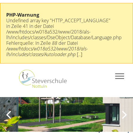
PHP-Warnung
Undefined array key "HTTP_ACCEPT_LANGUAGE"
in Zeile 41 in der Datei
/www/htdocs/w018a532/www/2018/als-
lh/includes/classes/DseObject/Database/Language.php
Fehlerquelle: In Zeile
88
der Datei
/www/htdocs/w018a532/www/2018/als-
lh/includes/classes/Autoloader.php
[..]