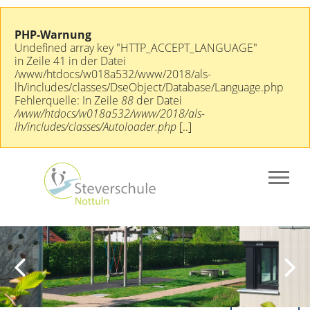
PHP-Warnung
Undefined array key "HTTP_ACCEPT_LANGUAGE"
in Zeile 41 in der Datei
/www/htdocs/w018a532/www/2018/als-
lh/includes/classes/DseObject/Database/Language.php
Fehlerquelle: In Zeile
88
der Datei
/www/htdocs/w018a532/www/2018/als-
lh/includes/classes/Autoloader.php
[..]