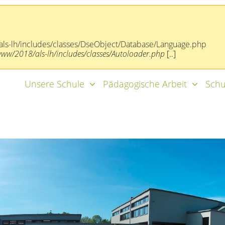
ls-lh/includes/classes/DseObject/Database/Language.php
/2018/als-lh/includes/classes/Autoloader.php
[..]
Unsere Schule
Pädagogische Arbeit
Schu