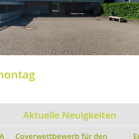
montag
Aktuelle Neuigkeiten
sA
Coverwettbewerb für den
E