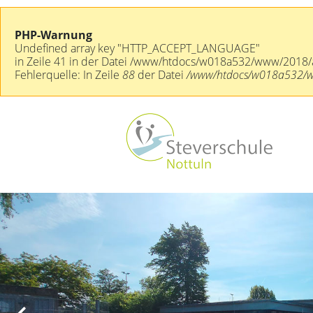
PHP-Warnung
Undefined array key "HTTP_ACCEPT_LANGUAGE"
in Zeile 41 in der Datei /www/htdocs/w018a532/www/2018/a
Fehlerquelle: In Zeile
88
der Datei
/www/htdocs/w018a532/www