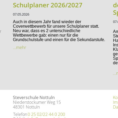
Schulplaner 2026/2027
d
S
07.05.2026
07.
Auch in diesem Jahr fand wieder der
Coverwettbewerb für unsere Schulplaner statt.
r
Neu war, dass es 2 unterschiedliche
Am
Wettbewerbe gab: einen nur für die
St
Grundschulstufe und einen für die Sekundarstufe.
Ha
In
...mehr
Kl
ge
Sp
de
..
Steverschule Nottuln
Ko
Niederstockumer Weg 15
Im
48301 Nottuln
Da
Telefon
0 25 02/22 44 0 200