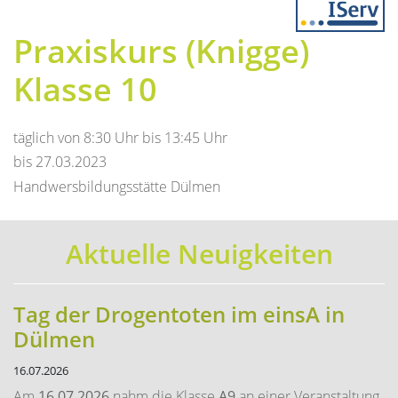
Previous
Next
Praxiskurs (Knigge)
Klasse 10
täglich von 8:30 Uhr bis 13:45 Uhr
bis 27.03.2023
Handwersbildungsstätte Dülmen
Aktuelle Neuigkeiten
Tag der Drogentoten im einsA in
Dülmen
16.07.2026
Am
16.07.2026
nahm die Klasse
A9
an einer Veranstaltung