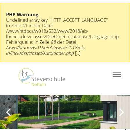
PHP-Warnung
Undefined array key "HTTP_ACCEPT_LANGUAGE"
in Zeile 41 in der Datei
/www/htdocs/w018a532/www/2018/als-
lh/includes/classes/DseObject/Database/Language.php
Fehlerquelle: In Zeile
88
der Datei
/www/htdocs/w018a532/www/2018/als-
lh/includes/classes/Autoloader.php
[..]