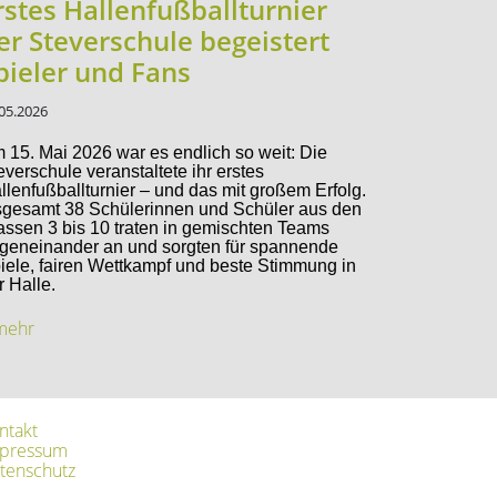
rstes Hallenfußballturnier
er Steverschule begeistert
pieler und Fans
05.2026
 15. Mai 2026 war es endlich so weit: Die
everschule veranstaltete ihr erstes
llenfußballturnier – und das mit großem Erfolg.
sgesamt 38 Schülerinnen und Schüler aus den
assen 3 bis 10 traten in gemischten Teams
geneinander an und sorgten für spannende
iele, fairen Wettkampf und beste Stimmung in
r Halle.
.mehr
ntakt
pressum
tenschutz