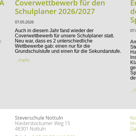
sA
Coverwettbewerb für den
E
Schulplaner 2026/2027
d
S
07.05.2026
07.
Auch in diesem Jahr fand wieder der
Coverwettbewerb für unsere Schulplaner statt.
r
Neu war, dass es 2 unterschiedliche
Am
Wettbewerbe gab: einen nur für die
St
Grundschulstufe und einen für die Sekundarstufe.
Ha
In
...mehr
Kl
ge
Sp
de
..
Steverschule Nottuln
Ko
Niederstockumer Weg 15
Im
48301 Nottuln
Da