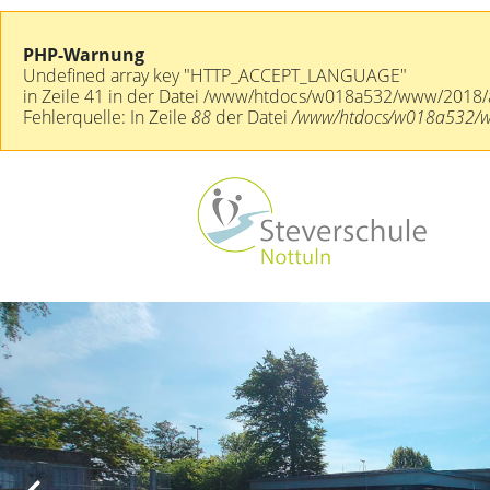
PHP-Warnung
Undefined array key "HTTP_ACCEPT_LANGUAGE"
in Zeile 41 in der Datei /www/htdocs/w018a532/www/2018/a
Fehlerquelle: In Zeile
88
der Datei
/www/htdocs/w018a532/www