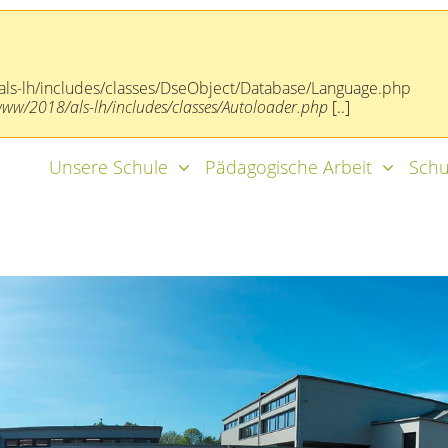
ls-lh/includes/classes/DseObject/Database/Language.php
/2018/als-lh/includes/classes/Autoloader.php
[..]
Unsere Schule
Pädagogische Arbeit
Schu